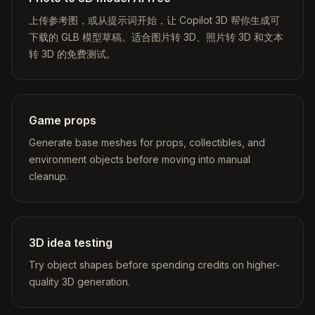
上传参考图，或从提示词开始，让 Copilot 3D 帮你生成可
下载的 GLB 模型草稿。适合图片转 3D、照片转 3D 和文本
转 3D 的免费测试。
Game props
Generate base meshes for props, collectibles, and
environment objects before moving into manual
cleanup.
3D idea testing
Try object shapes before spending credits on higher-
quality 3D generation.