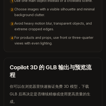
Use one main object instead of a crowded scene.
1
Choose images with a visible silhouette and minimal
2
background clutter.
Avoid heavy motion blur, transparent objects, and
3
extreme cropped edges.
For products and props, use front or three-quarter
4
views with even lighting.
Copilot 3D 的 GLB 输出与预览流
程
你可以在浏览器里快速验证免费 3D 模型，下载
GLB 后再决定是否继续精修或使用更高质量的生
成。