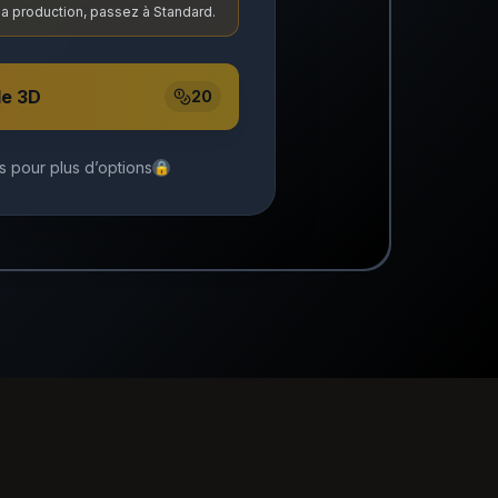
 la production, passez à Standard.
le 3D
20
 pour plus d’options
🔒