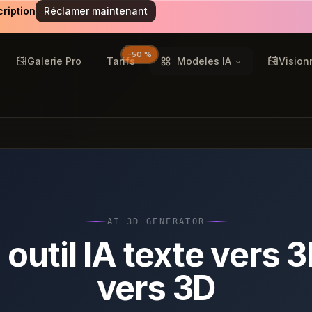
cription
Réclamer maintenant
-50 %
Galerie Pro
Tarifs
Modeles IA
Vision
AI 3D GENERATOR
 outil IA texte vers 
vers 3D