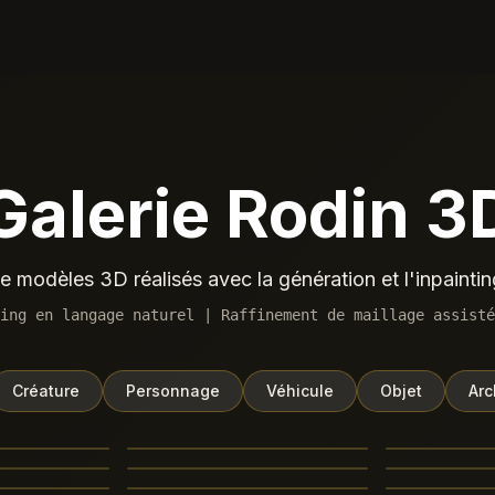
Galerie Rodin 3
 modèles 3D réalisés avec la génération et l'inpainti
ing en langage naturel | Raffinement de maillage assisté
Créature
Personnage
Véhicule
Objet
Arc
, cherry
Bronze tiger sculpture, ancient
Celadon cerami
gold flakes on
Chinese spiral patterns, jade
glaze finish, b
 sculpture,
Mechanical horse head, blue
Chibi ninja turt