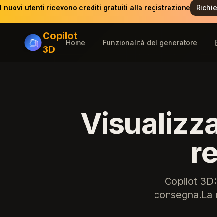
I nuovi utenti ricevono crediti gratuiti alla registrazione
Richie
Copilot
Home
Funzionalità del generatore
3D
Visualizza
r
Copilot 3D:
consegna.La r