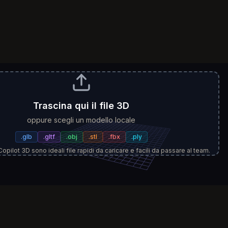
Trascina qui il file 3D
oppure scegli un modello locale
.
glb
.
gltf
.
obj
.
stl
.
fbx
.
ply
Copilot 3D sono ideali file rapidi da caricare e facili da passare al team.