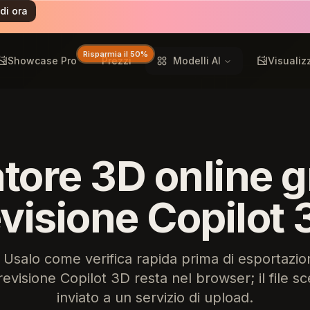
di ora
Risparmia il 50%
Showcase Pro
Prezzi
Modelli AI
Visualiz
tore 3D online g
evisione Copilot 
 Usalo come verifica rapida prima di esportazion
evisione Copilot 3D resta nel browser; il file sc
inviato a un servizio di upload.