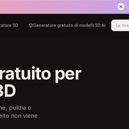
zatore 3D
Generatore gratuito di modelli 3D AI
Le mie
ratuito per
3D
e, pulizia o
elto non viene