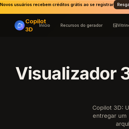
Novos usuários recebem créditos grátis ao se registrar
Resga
Copilot
Início
Recursos do gerador
Vitrin
3D
Visualizador 3
Copilot 3D: 
entregar um 
arqu