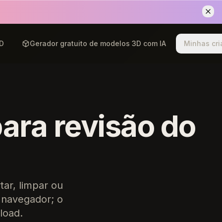
3D
Gerador gratuito de modelos 3D com IA
Minhas cr
para revisão do
ar, limpar ou
 navegador; o
load.