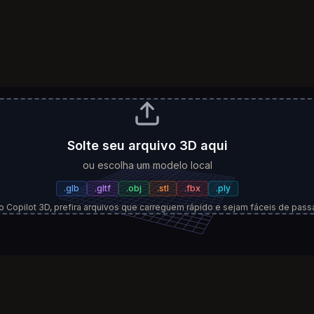
Solte seu arquivo 3D aqui
ou escolha um modelo local
.
glb
.
gltf
.
obj
.
stl
.
fbx
.
ply
o Copilot 3D, prefira arquivos que carreguem rápido e sejam fáceis de passa