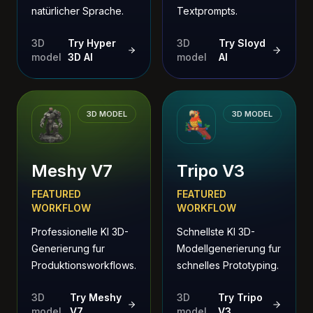
natürlicher Sprache.
Textprompts.
3D
Try Hyper
3D
Try Sloyd
model
3D AI
model
AI
3D MODEL
3D MODEL
Meshy V7
Tripo V3
FEATURED
FEATURED
WORKFLOW
WORKFLOW
Professionelle KI 3D-
Schnellste KI 3D-
Generierung fur
Modellgenerierung fur
Produktionsworkflows.
schnelles Prototyping.
3D
Try Meshy
3D
Try Tripo
model
V7
model
V3