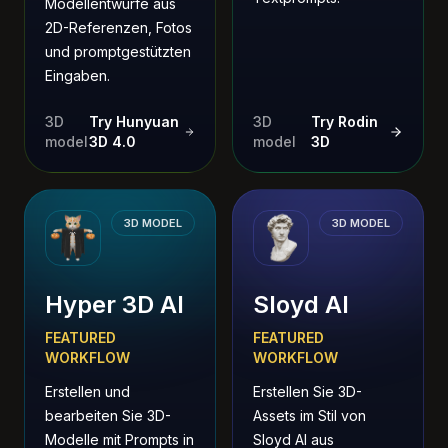
Modellentwürfe aus
2D-Referenzen, Fotos
und promptgestützten
Eingaben.
3D
Try Hunyuan
3D
Try Rodin
model
3D 4.0
model
3D
3D MODEL
3D MODEL
Hyper 3D AI
Sloyd AI
FEATURED
FEATURED
WORKFLOW
WORKFLOW
Erstellen und
Erstellen Sie 3D-
bearbeiten Sie 3D-
Assets im Stil von
Modelle mit Prompts in
Sloyd AI aus