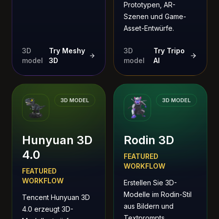
Prototypen, AR-
Szenen und Game-
Asset-Entwürfe.
3D
Try Meshy
3D
Try Tripo
model
3D
model
AI
3D MODEL
3D MODEL
Hunyuan 3D
Rodin 3D
4.0
FEATURED
WORKFLOW
FEATURED
WORKFLOW
Erstellen Sie 3D-
Modelle im Rodin-Stil
Tencent Hunyuan 3D
aus Bildern und
4.0 erzeugt 3D-
Textprompts.