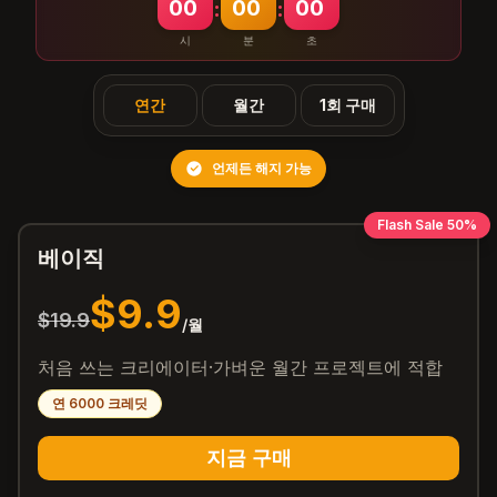
00
00
00
:
:
시
분
초
연간
월간
1회 구매
언제든 해지 가능
Flash Sale 50%
베이직
$9.9
$19.9
/월
처음 쓰는 크리에이터·가벼운 월간 프로젝트에 적합
연 6000 크레딧
지금 구매