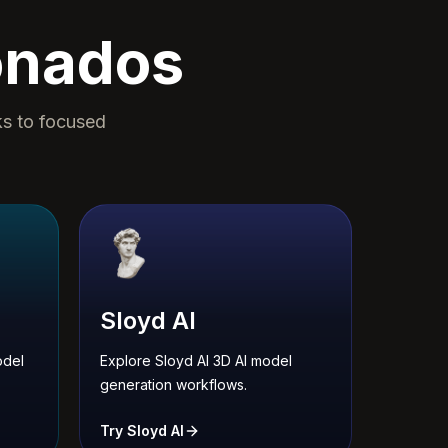
onados
ks to focused
Sloyd AI
odel
Explore Sloyd AI 3D AI model
generation workflows.
Try Sloyd AI