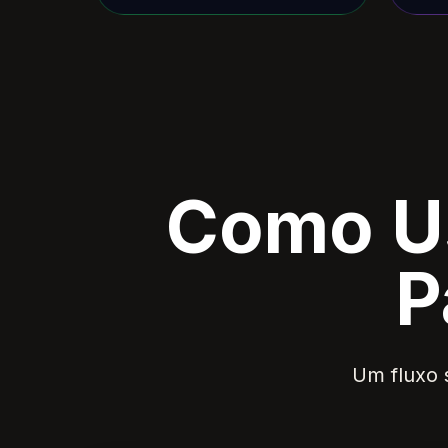
Como Us
P
Um fluxo s