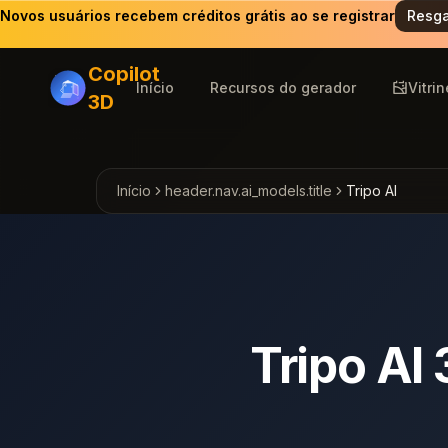
Novos usuários recebem créditos grátis ao se registrar
Resga
Copilot
Início
Recursos do gerador
Vitrin
3D
Início
header.nav.ai_models.title
Tripo AI
Tripo AI 