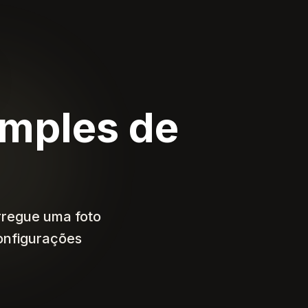
imples de
arregue uma foto
configurações