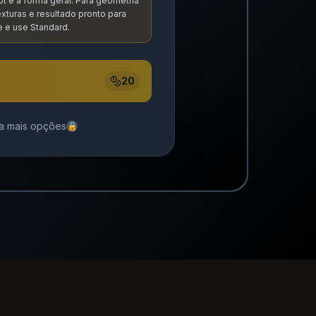
t e a forma geral. Para geometria
xturas e resultado pronto para
 e use Standard.
20
ra mais opções
🔒