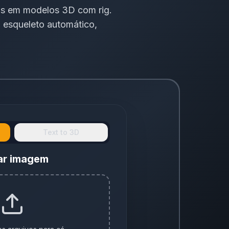
los em modelos 3D com rig.
 esqueleto automático,
Text to 3D
ar imagem