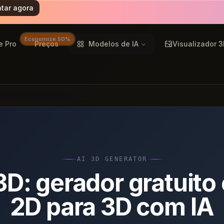
tar agora
Economize 50%
e Pro
Preços
Modelos de IA
Visualizador 
AI 3D GENERATOR
3D: gerador gratuito
2D para 3D com IA