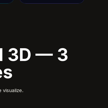
I 3D — 3
es
 visualize.